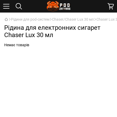
Рідини для pod-систем
Chaser/Chaser Lux 30 мл
Chaser Lux 
Рідина для електронних сигарет
Chaser Lux 30 мл
Немає товарів