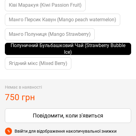
Ківі Маракуя (Kiwi Passion Fruit)
Манго Персик Кавун (Mango peach watermelon)
Манго Полуниця (Mango Strawberry)
Полуничний Бульбашковий Чай (Strawberry Bubble
Ice)
Ягідний мікс (Mixed Berry)
Немає в наявності
750 грн
Повідомити, коли з'явиться
Ввійти
для відображення накопичувальної знижки
%