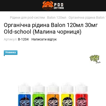
Рідини для pod-систем
Balon 120мл
Органічна рідина Balon
Органічна рідина Balon 120мл 30мг
Old-school (Малина чорниця)
Артикул:
B-1204
Написати відгук
Новинка