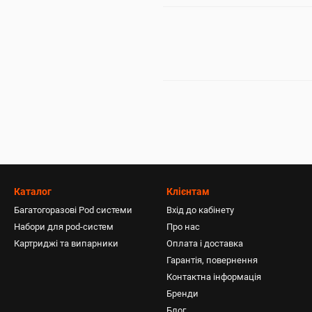
Каталог
Клієнтам
Багатогоразові Pod системи
Вхід до кабінету
Набори для pod-систем
Про нас
Картриджі та випарники
Оплата і доставка
Гарантія, повернення
Контактна інформація
Бренди
Блог