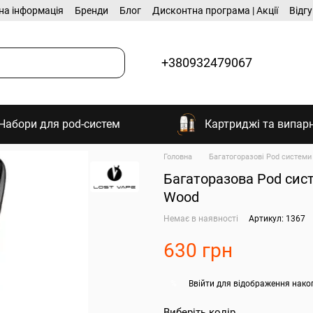
на інформація
Бренди
Блог
Дисконтна програма | Акції
Відг
+380932479067
Набори для pod-систем
Картриджі та випар
Головна
Багатогоразові Pod системи
Багаторазова Pod сист
Wood
Немає в наявності
Артикул: 1367
630 грн
Ввійти
для відображення нако
%
Виберіть колір