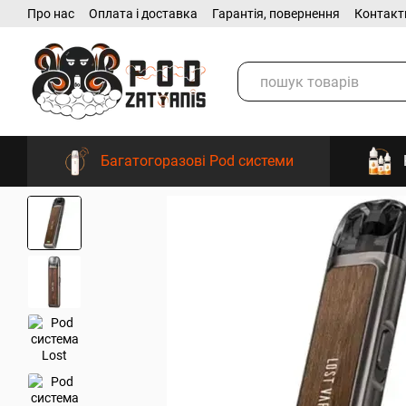
Про нас
Оплата і доставка
Гарантія, повернення
Контакт
Перейти до основного контенту
Багатогоразові Pod системи