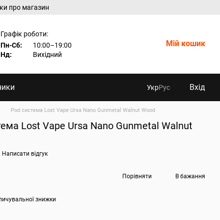
уки про магазин
Графік роботи:
Мій кошик
Пн-Сб:
10:00–19:00
Нд:
Вихідний
ники
Вхід
Укр
Рус
Pod система Lost Vape Ursa Nano Gunmetal Walnut Wood
ема Lost Vape Ursa Nano Gunmetal Walnut
Написати відгук
Порівняти
В бажання
пичувальної знижки