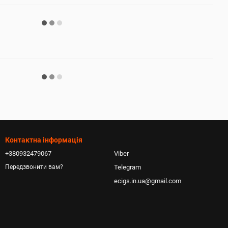
Контактна інформація
+380932479067
Viber
Telegram
Передзвонити вам?
ecigs.in.ua@gmail.com