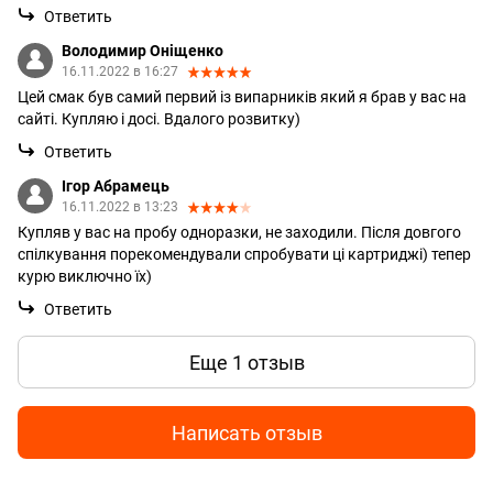
Ответить
Володимир Оніщенко
16.11.2022 в 16:27
Цей смак був самий первий із випарників який я брав у вас на
сайті. Купляю і досі. Вдалого розвитку)
Ответить
Ігор Абрамець
16.11.2022 в 13:23
Купляв у вас на пробу одноразки, не заходили. Після довгого
спілкування порекомендували спробувати ці картриджі) тепер
курю виключно їх)
Ответить
Еще 1 отзыв
Написать отзыв