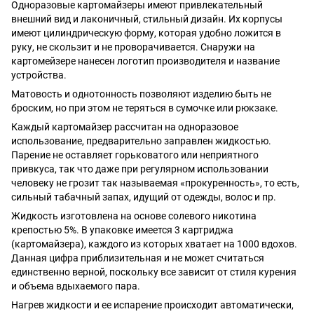
Одноразовые картомайзеры имеют привлекательный
внешний вид и лаконичный, стильный дизайн. Их корпусы
имеют цилиндрическую форму, которая удобно ложится в
руку, не скользит и не проворачивается. Снаружи на
картомейзере нанесен логотип производителя и название
устройства.
Матовость и однотонность позволяют изделию быть не
броским, но при этом не теряться в сумочке или рюкзаке.
Каждый картомайзер рассчитан на одноразовое
использование, предварительно заправлен жидкостью.
Парение не оставляет горьковатого или неприятного
привкуса, так что даже при регулярном использовании
человеку не грозит так называемая «прокуренность», то есть,
сильный табачный запах, идущий от одежды, волос и пр.
Жидкость изготовлена на основе солевого никотина
крепостью 5%. В упаковке имеется 3 картриджа
(картомайзера), каждого из которых хватает на 1000 вдохов.
Данная цифра приблизительная и не может считаться
единственно верной, поскольку все зависит от стиля курения
и объема вдыхаемого пара.
Нагрев жидкости и ее испарение происходит автоматически,