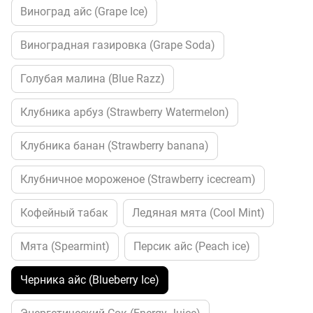
Виноград айс (Grape Ice)
Виноградная газировка (Grape Soda)
Голубая малина (Blue Razz)
Клубника арбуз (Strawberry Watermelon)
Клубника банан (Strawberry banana)
Клубничное мороженое (Strawberry icecream)
Кофейный табак
Ледяная мята (Cool Mint)
Мята (Spearmint)
Персик айс (Peach ice)
Черника айс (Blueberry Ice)