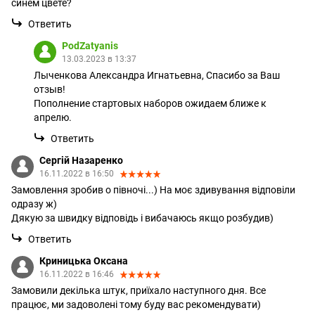
синем цвете?
Ответить
PodZatyanis
13.03.2023 в 13:37
Лыченкова Александра Игнатьевна, Спасибо за Ваш
отзыв!
Пополнение стартовых наборов ожидаем ближе к
апрелю.
Ответить
Сергій Назаренко
16.11.2022 в 16:50
Замовлення зробив о півночі...) На моє здивування відповіли
одразу ж)
Дякую за швидку відповідь і вибачаюсь якщо розбудив)
Ответить
Криницька Оксана
16.11.2022 в 16:46
Замовили декілька штук, приїхало наступного дня. Все
працює, ми задоволені тому буду вас рекомендувати)