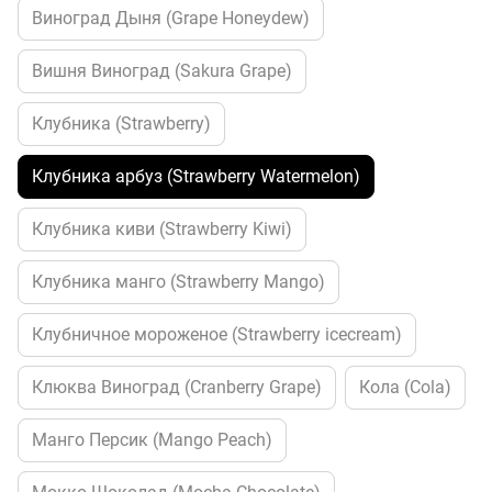
Виноград Дыня (Grape Honeydew)
Вишня Виноград (Sakura Grape)
Клубника (Strawberry)
Клубника арбуз (Strawberry Watermelon)
Клубника киви (Strawberry Kiwi)
Клубника манго (Strawberry Mango)
Клубничное мороженое (Strawberry icecream)
Клюква Виноград (Cranberry Grape)
Кола (Cola)
Манго Персик (Mango Peach)