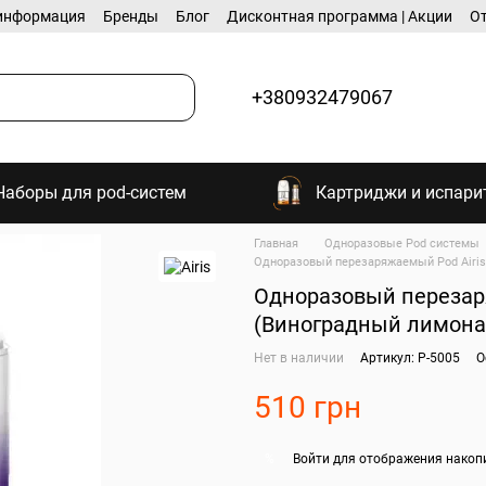
информация
Бренды
Блог
Дисконтная программа | Акции
О
+380932479067
Наборы для pod-систем
Картриджи и испари
Главная
Одноразовые Pod системы
Одноразовый перезаряжаемый Pod Airis
Одноразовый перезаря
(Виноградный лимона
Нет в наличии
Артикул: P-5005
О
510 грн
Войти
для отображения накоп
%