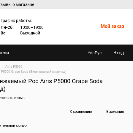
тзывы о магазине
График работы:
Мой заказ
Пн-Сб:
10:00–19:00
Вс:
Выходной
тели
Вход
Укр
Рус
Airis P5000
 P5000 Grape Soda (Виноградный лимонад)
жаемый Pod Airis P5000 Grape Soda
д)
ставить отзыв
К сравнению
В желания
ительной скидки