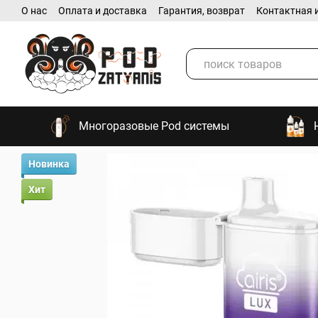
О нас
Оплата и доставка
Гарантия, возврат
Контактная 
Перейти к основному контенту
Многоразовые Pod системы
Новинка
Хит