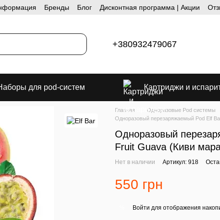
информация
Бренды
Блог
Дисконтная программа | Акции
Отз
+380932479067
Наборы для pod-систем
Картриджи и испари
Главная
Одноразовые Pod системы
Одноразовый перезаряжаемый Pod Elf Bar 
Одноразовый перезаря
Fruit Guava (Киви мара
Нет в наличии
Артикул: 918
Оста
550 грн
Войти
для отображения накопи
%