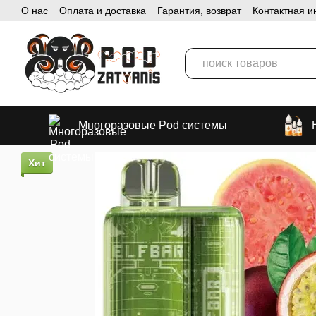
О нас
Оплата и доставка
Гарантия, возврат
Контактная 
Перейти к основному контенту
Многоразовые Pod системы
Хит