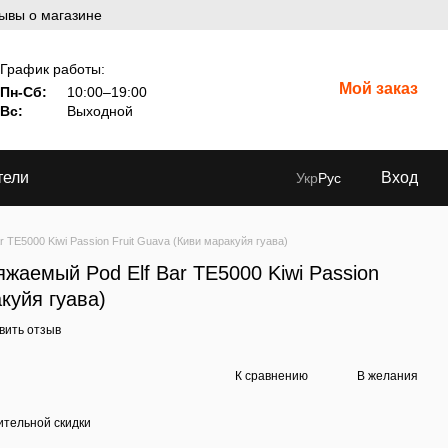
ывы о магазине
График работы:
Мой заказ
Пн-Сб:
10:00–19:00
Вс:
Выходной
тели
Вход
Укр
Рус
TE5000 Kiwi Passion Fruit Guava (Киви маракуйя гуава)
жаемый Pod Elf Bar TE5000 Kiwi Passion
куйя гуава)
вить отзыв
К сравнению
В желания
тельной скидки