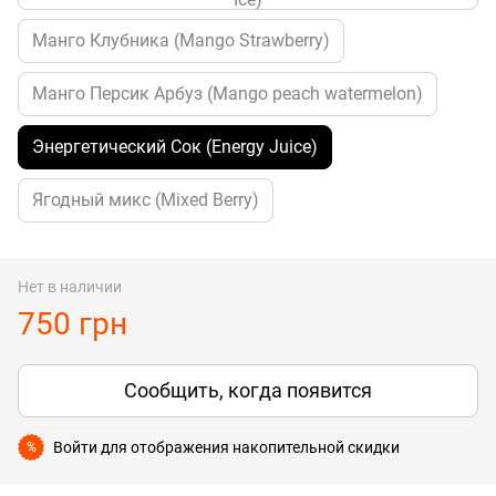
Манго Клубника (Mango Strawberry)
Манго Персик Арбуз (Mango peach watermelon)
Энергетический Сок (Energy Juice)
Ягодный микс (Mixed Berry)
Нет в наличии
750 грн
Сообщить, когда появится
Войти
для отображения накопительной скидки
%