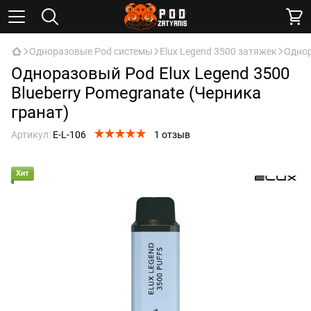
Одноразовые Pod системы
Elux Legend 3500 затяжек
Однор
Одноразовый Pod Elux Legend 3500
Blueberry Pomegranate (Черника
гранат)
Артикул:
E-L-106
1 отзыв
Хит