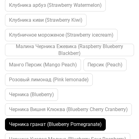
Клубника арбуз (Strawberry Watermelon)
Клубника киви (Strawberry Kiwi)
Клубничное мороженое (Strawberry icecream)
Малина Черника Ежевика (Raspberry Blueberry
Blackberr)
Манго Персик (Mango Peach)
Персик (Peach)
Розовый лимонад (Pink lemonade)
Черника (Blueberry)
Черника Вишня Клюква (Blueberry Cherry Cranberry)
Черника гранат (Blueberry Pomegranate)