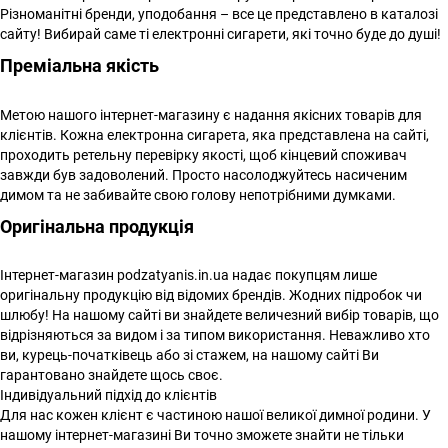
Різноманітні бренди, уподобання – все це представлено в каталозі
сайту! Вибирай саме ті електронні сигарети, які точно буде до душі!
Преміальна якість
Метою нашого інтернет-магазину є надання якісних товарів для
клієнтів. Кожна електронна сигарета, яка представлена ​​на сайті,
проходить ретельну перевірку якості, щоб кінцевий споживач
завжди був задоволений. Просто насолоджуйтесь насиченим
димом та не забивайте свою голову непотрібними думками.
Оригінальна продукція
Інтернет-магазин podzatyanis.in.ua надає покупцям лише
оригінальну продукцію від відомих брендів. Жодних підробок чи
шлюбу! На нашому сайті ви знайдете величезний вибір товарів, що
відрізняються за видом і за типом використання. Неважливо хто
ви, курець-початківець або зі стажем, на нашому сайті Ви
гарантовано знайдете щось своє.
Індивідуальний підхід до клієнтів
Для нас кожен клієнт є частиною нашої великої димної родини. У
нашому інтернет-магазині Ви точно зможете знайти не тільки