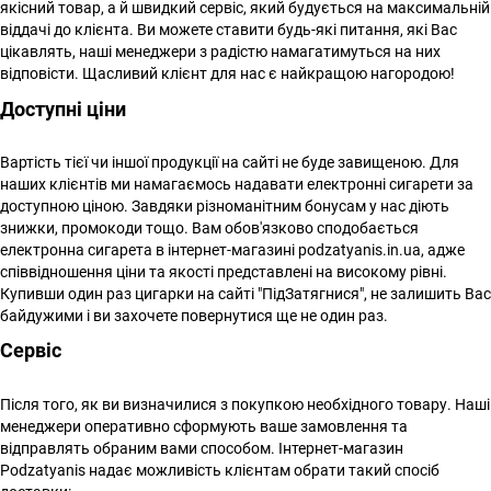
якісний товар, а й швидкий сервіс, який будується на максимальній
віддачі до клієнта. Ви можете ставити будь-які питання, які Вас
цікавлять, наші менеджери з радістю намагатимуться на них
відповісти. Щасливий клієнт для нас є найкращою нагородою!
Доступні ціни
Вартість тієї чи іншої продукції на сайті не буде завищеною. Для
наших клієнтів ми намагаємось надавати електронні сигарети за
доступною ціною. Завдяки різноманітним бонусам у нас діють
знижки, промокоди тощо. Вам обов'язково сподобається
електронна сигарета в інтернет-магазині podzatyanis.in.ua, адже
співвідношення ціни та якості представлені на високому рівні.
Купивши один раз цигарки на сайті "ПідЗатягнися", не залишить Вас
байдужими і ви захочете повернутися ще не один раз.
Сервіс
Після того, як ви визначилися з покупкою необхідного товару. Наші
менеджери оперативно сформують ваше замовлення та
відправлять обраним вами способом. Інтернет-магазин
Podzatyanis надає можливість клієнтам обрати такий спосіб