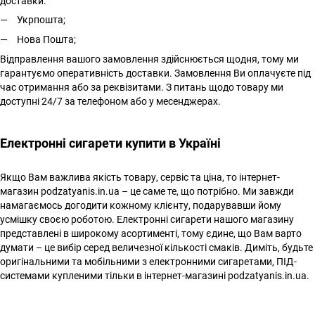
доставки:
Укрпошта;
Нова Пошта;
Відправлення вашого замовлення здійснюється щодня, тому ми
гарантуємо оперативність доставки. Замовлення Ви оплачуєте під
час отримання або за реквізитами. З питань щодо товару ми
доступні 24/7 за телефоном або у месенджерах.
Електронні сигарети купити в Україні
Якщо Вам важлива якість товару, сервіс та ціна, то інтернет-
магазин podzatyanis.in.ua – це саме те, що потрібно. Ми завжди
намагаємось догодити кожному клієнту, подарувавши йому
усмішку своєю роботою. Електронні сигарети нашого магазину
представлені в широкому асортименті, тому єдине, що Вам варто
думати – це вибір серед величезної кількості смаків. Диміть, будьте
оригінальними та мобільними з електронними сигаретами, ПІД-
системами купленими тільки в інтернет-магазині podzatyanis.in.ua.