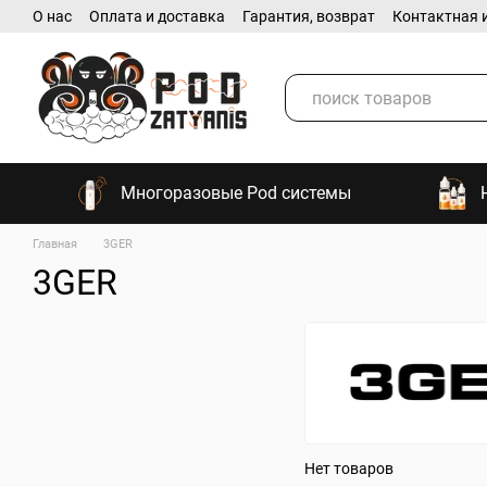
О нас
Оплата и доставка
Гарантия, возврат
Контактная 
Перейти к основному контенту
Многоразовые Pod системы
Главная
3GER
3GER
Нет товаров