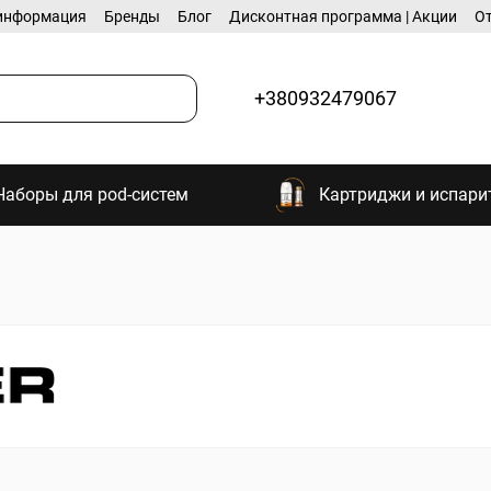
информация
Бренды
Блог
Дисконтная программа | Акции
О
+380932479067
Наборы для pod-систем
Картриджи и испари