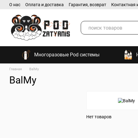
О нас
Оплата и доставка
Гарантия, возврат
Контактная 
Перейти к основному контенту
Многоразовые Pod системы
Главная
BalMy
BalMy
Нет товаров