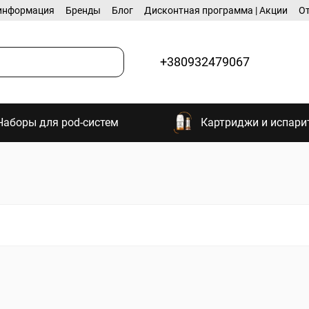
информация
Бренды
Блог
Дисконтная программа | Акции
О
+380932479067
Наборы для pod-систем
Картриджи и испари