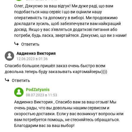
Олег, Дякуємо за ваш відгук! Ми дуже раді, що вам
подобається наш сервіс і що ви оцінили нашу
оперативність та допомогу в виборі. Ми продовжимо
докладати зусиль, щоб забезпечувати вам найкращий
досвід. Якщо у вас з'являться додаткові питання або
потреби, будь ласка, звертайтеся. Дякуємо, що ви з нами!
Ответить
Авдиенко Виктория
12.06.2023 в 01:36
Спасибо большое.пришёл заказ очень быстро всем
довольна.теперь буду заказывать картомайзеры))))
Ответить
PodZatyanis
08.07.2023 в 11:53
Авдиенко Виктория , Спасибо вам за ваш отзыв! Мы
очень рады, что вы довольны нашим сервисом и
скоростью доставки. Если у вас возникнут вопросы или
вам потребуется помощь, не стесняйтесь обращаться.
Благодарим вас за ваш выбор!