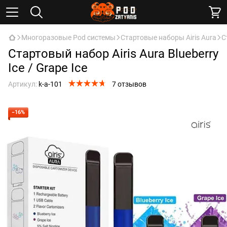
Многоразовые Pod системы
Cтартовые наборы Airis Aura
С
Стартовый набор Airis Aura Blueberry
Ice / Grape Ice
Артикул:
k-a-101
7 отзывов
−16%