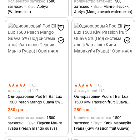
Количество затяжек
1500
Количество затяжек
1500
Оригинал
затяжек
Вкус
Арбуз
затяжек
Вкус
Манго Персик
(Watermelon)
Арбуз (Mango peach watermelon)
1
1
Артикул: pod-117
Артикул: pod-118
Одноразовый Pod Elf Bar Lux
Одноразовый Pod Elf Bar Lux
1500 Peach Mango Guava 5%
1500 Kiwi Passion fruit Guava
(Под система эльф бар люкс
5% (Под система эльф бар
280 грн
280 грн
Персик Манго Гуава) |
люкс Киви Маракуйя Гуава) |
Количество затяжек
1500
Количество затяжек
1500
Оригинал
Оригинал
затяжек
Вкус
Персик Манго
затяжек
Вкус
Киви Маракуйя
Гуава (Peach mango guava)
Гуава (Kiwi Passion fruit Guava)