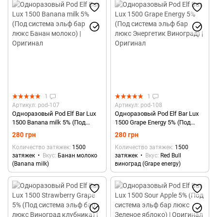
1
1
Артикул: pod-107
Артикул: pod-108
Одноразовый Pod Elf Bar Lux
Одноразовый Pod Elf Bar Lux
1500 Banana milk 5% (Под
1500 Grape Energy 5% (Под
система эльф бар люкс Банан
система эльф бар люкс
280 грн
280 грн
молоко) | Оригинал
Энергетик Виноград) |
Количество затяжек
1500
Количество затяжек
1500
Оригинал
затяжек
Вкус
Банан молоко
затяжек
Вкус
Red Bull
(Banana milk)
виноград (Grape energy)