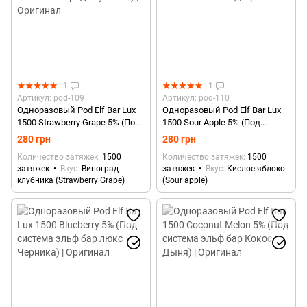
1
1
Артикул: pod-109
Артикул: pod-110
Одноразовый Pod Elf Bar Lux
Одноразовый Pod Elf Bar Lux
1500 Strawberry Grape 5% (Под
1500 Sour Apple 5% (Под
система эльф бар люкс
система эльф бар люкс
280 грн
280 грн
Виноград клубника) |
Зеленое яблоко) | Оригинал
Количество затяжек
1500
Количество затяжек
1500
Оригинал
затяжек
Вкус
Виноград
затяжек
Вкус
Кислое яблоко
клубника (Strawberry Grape)
(Sour apple)