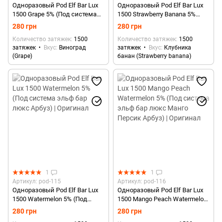
Одноразовый Pod Elf Bar Lux
Одноразовый Pod Elf Bar Lux
1500 Grape 5% (Под система
1500 Strawberry Banana 5%
эльф бар люкс Виноград) |
(Под система эльф бар люкс
280 грн
280 грн
Оригинал
Клубника Банан) | Оригинал
Количество затяжек
1500
Количество затяжек
1500
затяжек
Вкус
Виноград
затяжек
Вкус
Клубника
(Grape)
банан (Strawberry banana)
1
1
Артикул: pod-115
Артикул: pod-116
Одноразовый Pod Elf Bar Lux
Одноразовый Pod Elf Bar Lux
1500 Watermelon 5% (Под
1500 Mango Peach Watermelon
система эльф бар люкс
5% (Под система эльф бар
280 грн
280 грн
Арбуз) | Оригинал
люкс Манго Персик Арбуз) |