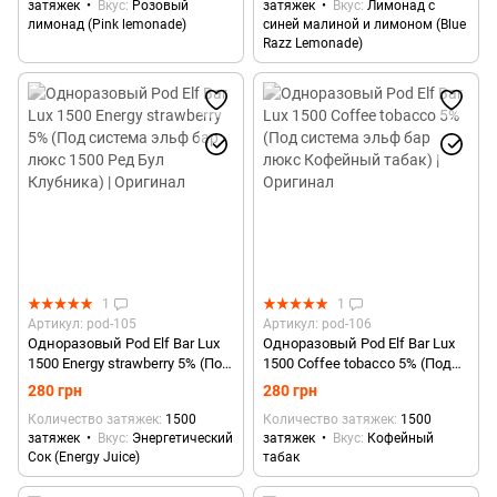
затяжек
Вкус
Розовый
затяжек
Вкус
Лимонад с
Оригинал
лимонад (Pink lemonade)
синей малиной и лимоном (Blue
Razz Lemonade)
1
1
Артикул: pod-105
Артикул: pod-106
Одноразовый Pod Elf Bar Lux
Одноразовый Pod Elf Bar Lux
1500 Energy strawberry 5% (Под
1500 Coffee tobacco 5% (Под
система эльф бар люкс 1500
система эльф бар люкс
280 грн
280 грн
Ред Бул Клубника) | Оригинал
Кофейный табак) | Оригинал
Количество затяжек
1500
Количество затяжек
1500
затяжек
Вкус
Энергетический
затяжек
Вкус
Кофейный
Сок (Energy Juice)
табак