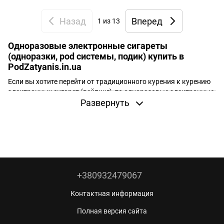
Назад
Вперед
1
из 13
Одноразовые электронные сигареты
(одноразки, pod системы, подик) купить в
PodZatyanis.in.ua
Если вы хотите перейти от традиционного курения к курению
электронных сигарет (вейпинг), то одноразовые электронные
сигареты (также известны как электронки, одноразки, под
Развернуть
системы, pod системы, подики) являются идеальным
решением для Вас. У PodZatyanis собранные все лучшие не
перезаряжаемые электронные сигареты которые есть на
рынке Украины. Одноразки обычно подходят для тех, кто не
хочет тратить слишком много времени на обслуживание
вейпов которые были популярны пока не пришли
одноразовые Pod системы! Многие считают под системы
+380932479067
будущим рынка электронных сигарет, поскольку они сразу
готовы к курению (парению) и не требуют времязатратной
Контактная информация
сборки и обслуживания. Доступные одноразовые
Полная версия сайта
электронные сигареты бывают с разным уровнем никотина -
в основе это 2% (20 мг/мл) или
5% (50 мг/мл)
крепости;