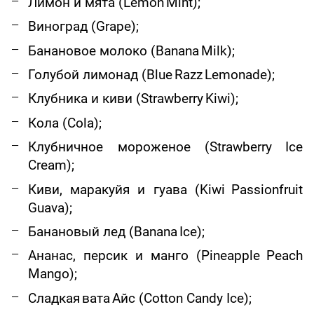
Лимон и мята (
Lemon
Mint
);
Виноград (
Grape
);
Банановое молоко (
Banana
Milk
);
Голубой лимонад (
Blue
Razz
Lemonade
);
Клубника и киви (
Strawberry
Kiwi
);
Кола (
Cola
);
Клубничное мороженое (
Strawberry
Ice
Cream
);
Киви, маракуйя и гуава (
Kiwi
Passionfruit
Guava
);
Банановый лед (
Banana
Ice
);
Ананас, персик и манго (
Pineapple
Peach
Mango
);
Сладкая
вата
Айс
(Cotton Candy Ice);