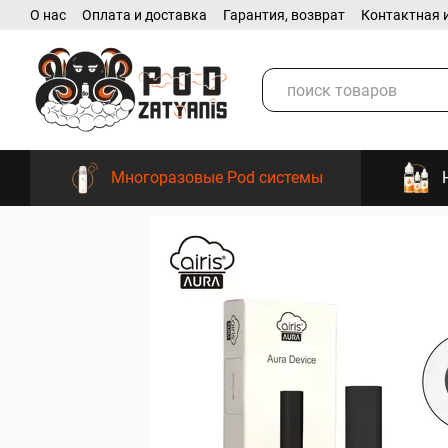
О нас
Оплата и доставка
Гарантия, возврат
Контактная 
Перейти к основному контенту
Многоразовые Pod системы