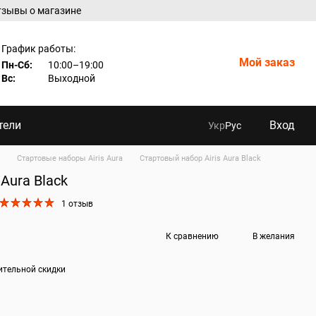
тзывы о магазине
График работы:
Мой заказ
Пн-Сб:
10:00–19:00
Вс:
Выходной
тели
Вход
Укр
Рус
Cтартовые наборы Airis Aura
Стартовый набор Airis Aura Black
Aura Black
1 отзыв
К сравнению
В желания
ительной скидки