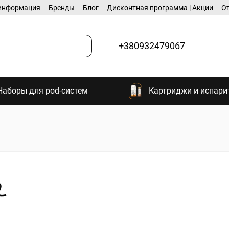
информация
Бренды
Блог
Дисконтная программа | Акции
О
+380932479067
Наборы для pod-систем
Картриджи и испари