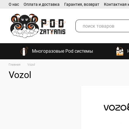
О нас
Оплата и доставка
Гарантия, возврат
Контактная 
Перейти к основному контенту
Многоразовые Pod системы
Главная
Vozol
Vozol