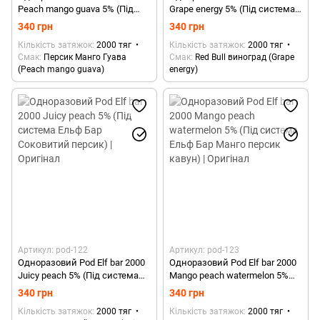
Peach mango guava 5% (Під
Grape energy 5% (Під система
система Ельф Бар Персик
Ельф Бар Ред булл виноград) |
340 грн
340 грн
манго гуава) | Оригінал
Оригінал
Кількість затяжок
2000 тяг
Кількість затяжок
2000 тяг
Смак
Персик Манго Гуава
Смак
Red Bull виноград (Grape
(Peach mango guava)
energy)
Артикул: pod-122
Артикул: pod-123
Одноразовий Pod Elf bar 2000
Одноразовий Pod Elf bar 2000
Juicy peach 5% (Під система
Mango peach watermelon 5%
Ельф Бар Соковитий персик) |
(Під система Ельф Бар Манго
340 грн
340 грн
Оригінал
персик кавун) | Оригінал
Кількість затяжок
2000 тяг
Кількість затяжок
2000 тяг