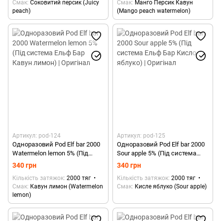
Смак
Соковитий персик (Juicy
Смак
Манго Персик Кавун
peach)
(Mango peach watermelon)
Артикул: pod-124
Артикул: pod-125
Одноразовий Pod Elf bar 2000
Одноразовий Pod Elf bar 2000
Watermelon lemon 5% (Під
Sour apple 5% (Під система
система Ельф Бар Кавун
Ельф Бар Кисло яблуко) |
340 грн
340 грн
лимон) | Оригінал
Оригінал
Кількість затяжок
2000 тяг
Кількість затяжок
2000 тяг
Смак
Кавун лимон (Watermelon
Смак
Кисле яблуко (Sour apple)
lemon)