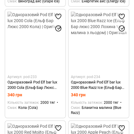
Смак
Виноград айс (Grape Ice)
Смак
Енергетик айс (Energy Ice)
Артикул: pod-233
Артикул: pod-234
Одноразовий Pod Elf bar lux
Одноразовий Pod Elf bar lux
2000 Cola (Ельф Бар Люкс
2000 Blue Razz Ice (Ельф Бар
2000 Кола) | Оригінал
люкс 2000 Лохина та малина
340 грн
340 грн
з льодом) | Оригінал
Кількість затяжок
2000 тяг
Кількість затяжок
2000 тяг
Смак
Кола (Cola)
Смак
Блакитна малина (Blue
Razz)