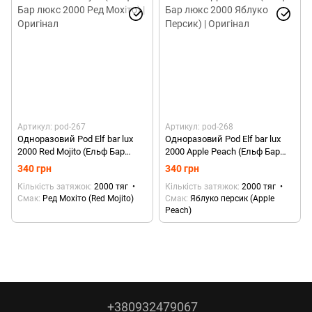
Артикул: pod-267
Артикул: pod-268
Одноразовий Pod Elf bar lux
Одноразовий Pod Elf bar lux
2000 Red Mojito (Ельф Бар
2000 Apple Peach (Ельф Бар
люкс 2000 Ред Мохіто) |
люкс 2000 Яблуко Персик) |
340 грн
340 грн
Оригінал
Оригінал
Кількість затяжок
2000 тяг
Кількість затяжок
2000 тяг
Смак
Ред Мохіто (Red Mojito)
Смак
Яблуко персик (Apple
Peach)
+380932479067