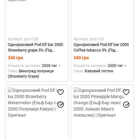
Артикул: pod-128
Артикул: pod-129
Одноразовий Pod Elf bar 2000
Одноразовий Pod Elf bar 2000
Strawberry grape 5% (Під
Coffee tobacco 5% (Під
система Ельф Бар Виноград
система Ельф Бар Кава
340 грн
340 грн
полуниця) | Оригінал
тютюн) | Оригінал
Кількість затяжок
2000 тяг
Кількість затяжок
2000 тяг
Смак
Виноград полуниця
Смак
Кавовий тютюн
(Strawberry Grape)