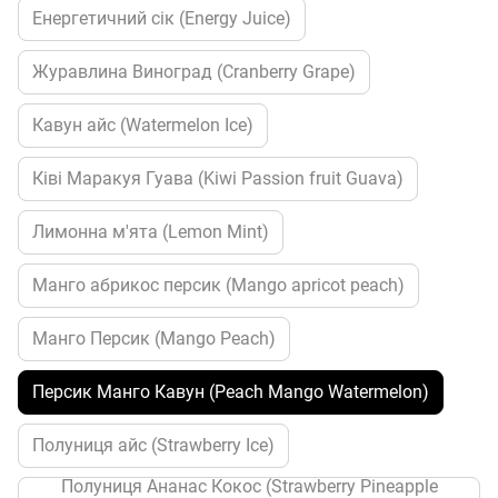
Енергетичний сік (Energy Juice)
Журавлина Виноград (Cranberry Grape)
Кавун айс (Watermelon Ice)
Ківі Маракуя Гуава (Kiwi Passion fruit Guava)
Лимонна м'ята (Lemon Mint)
Манго абрикос персик (Mango apricot peach)
Манго Персик (Mango Peach)
Персик Манго Кавун (Peach Mango Watermelon)
Полуниця айс (Strawberry Ice)
Полуниця Ананас Кокос (Strawberry Pineapple