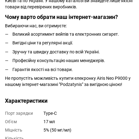
Києві та по Україні. У нашому каталозі ви знайдете лише якісні
товари від перевірених виробників.
Чому варто обрати наш інтернет-магазин?
Вибираючи нас, ви отримуєте:
Великий асортимент вейпів та електронних сигарет.
Вигідні ціни та регулярні акції.
Зручну та швидку доставку по всій Україні.
Професійну консультацію наших менеджерів.
Гарантія якості на всі товари.
Не пропустіть можливість купити елекронку Airis Neo P9000 у
нашому інтернет-магазині "Podzatynis" за вигідною ціною!
Характеристики
Порт зарядки
Type-C
Об'єм
17 мл
Міцність
5% (50 мг/мл)
Кількість