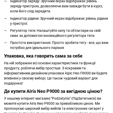
Індикатор заряду: Зручний екран відображає рівень
заряду пристрою, дозволяючи вам завжди бути в курсі,
коли його слід зарядити.
Індикатор рідини: Зручний екран відображає рівень рідини
у пристрої.
Регулятор тяги: Налаштуйте силу та об'єм пари на свій
смак за допомогою інноваційного регулятора тяги.
Простота використання: Просто зробити тягу - все, що вам
потрібно для ідеального паріння
Упаковка, яка говорить сама за себе
На ній зображені всі основні характеристики та функції
продукту, роблячи вибір простіше. З яскравим та
інформативним дизайном упаковки Аіріс Нео П9000 ви будете
впевнені у своєму виборі. Це також чудовий варіант для
подарунка!
Де купити Airis Neo P9000 за вигідною ціною?
У нашому інтернет-магазині "Podzatynis" (ПідЗатягнися) ви
можете купити Airis Neo P9000 за привабливою ціною. Ми
пропонуємо широкий вибір вейпів та електронних сигарет у