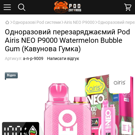
Одноразові Pod системи
Airis NEO P9000
Одноразовий перез
Одноразовий перезаряджаємий Pod
Airis NEO P9000 Watermelon Bubble
Gum (Кавунова Гумка)
Артикул:
a-n-p-9009
Написати відгук
Відео