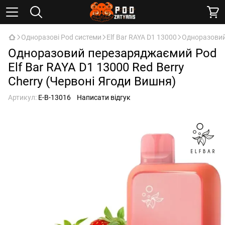
Одноразові Pod системи
Elf Bar RAYA D1 13000
Одноразовий 
Одноразовий перезаряджаємий Pod
Elf Bar RAYA D1 13000 Red Berry
Cherry (Червоні Ягоди Вишня)
Артикул:
E-B-13016
Написати відгук