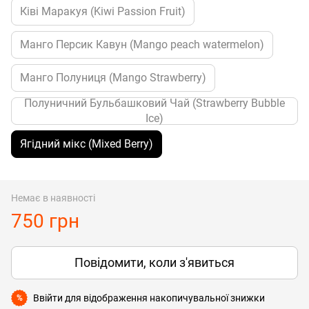
Ківі Маракуя (Kiwi Passion Fruit)
Манго Персик Кавун (Mango peach watermelon)
Манго Полуниця (Mango Strawberry)
Полуничний Бульбашковий Чай (Strawberry Bubble
Ice)
Ягідний мікс (Mixed Berry)
Немає в наявності
750 грн
Повідомити, коли з'явиться
Ввійти
для відображення накопичувальної знижки
%