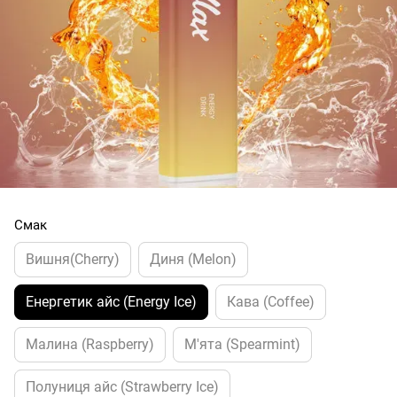
Смак
Вишня(Cherry)
Диня (Melon)
Енергетик айс (Energy Ice)
Кава (Coffee)
Малина (Raspberry)
М'ята (Spearmint)
Полуниця айс (Strawberry Ice)