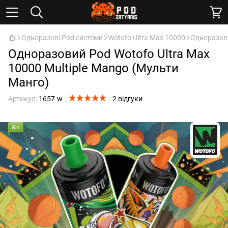
Одноразові Pod системи
Wotofo Ultra Max 10000
Одноразови
Одноразовий Pod Wotofo Ultra Max
10000 Multiple Mango (Мульти
Манго)
Артикул:
1657-w
2 відгуки
Хіт