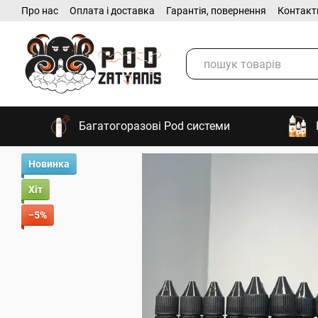
Про нас
Оплата і доставка
Гарантія, повернення
Контакт
Перейти до основного контенту
Багатогоразові Pod системи
Новинка
Хіт
−5%