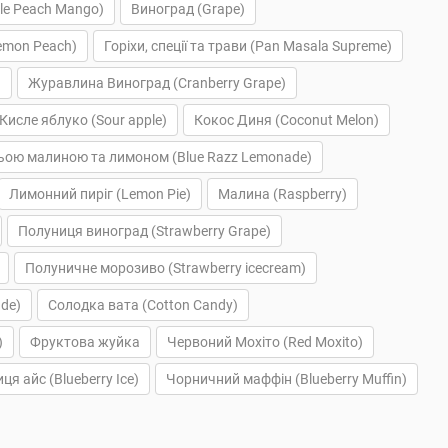
le Peach Mango)
Виноград (Grape)
emon Peach)
Горіхи, спеції та трави (Pan Masala Supreme)
)
Журавлина Виноград (Cranberry Grape)
Кисле яблуко (Sour apple)
Кокос Диня (Coconut Melon)
ьою малиною та лимоном (Blue Razz Lemonade)
Лимонний пиріг (Lemon Pie)
Малина (Raspberry)
Полуниця виноград (Strawberry Grape)
Полуничне морозиво (Strawberry icecream)
de)
Солодка вата (Cotton Candy)
)
Фруктова жуйка
Червоний Мохіто (Red Moxito)
ця айс (Blueberry Ice)
Чорничний маффін (Blueberry Muffin)