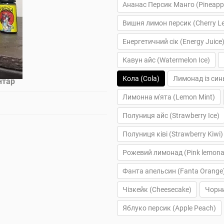
Ананас Персик Манго (Pineapp
Вишня лимон персик (Cherry L
Енергетичний сік (Energy Juice
Кавун айс (Watermelon Ice)
Кола (Cola)
Лимонад із син
нтар
Лимонна м'ята (Lemon Mint)
Полуниця айс (Strawberry Ice)
Полуниця ківі (Strawberry Kiwi)
Рожевий лимонад (Pink lemona
Фанта апельсин (Fanta Orange
Чізкейк (Cheesecake)
Чорни
Яблуко персик (Apple Peach)