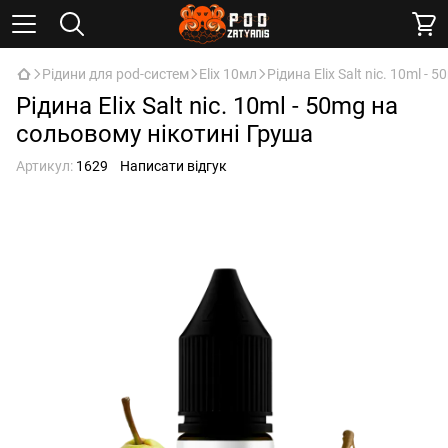
Рідини для pod-систем
Elix 10мл
Рідина Elix Salt nic. 10ml -
Рідина Elix Salt nic. 10ml - 50mg на
сольовому нікотині Груша
Артикул:
1629
Написати відгук