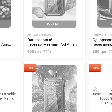
Артикул: a-n-10002
Артикул: a-n-1
Одноразовый
Одноразо
Airis
перезаряжаемый Pod Airis
перезаряж
 Ice
Noble 10000 Cool Mint
Noble 1000
600 грн
600 грн
700 грн
7
(Ментол Айс)
(Виноград
−14%
−14%