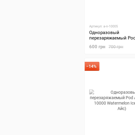
Артикул: a-n-10005
Одноразовый
перезаряжаемый Pod 
Noble 10000 Mango Pe
600 грн
700 грн
(Манго Персик Айс)
−14%