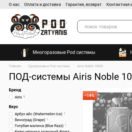
О нас
Оплата и доставка
Гарантия, возврат
Контактная 
Перейти к основному контенту
Многоразовые Pod системы
Главная
Одноразовые Pod системы
Airis Noble 10000
ПОД-системы Airis Noble 1
Бренд
−14%
Airis
9
Вкус
Арбуз айс (Watermelon Ice)
1
Виноград (Grape)
1
Голубая малина (Blue Razz)
1
Киви черника драконий фрукт