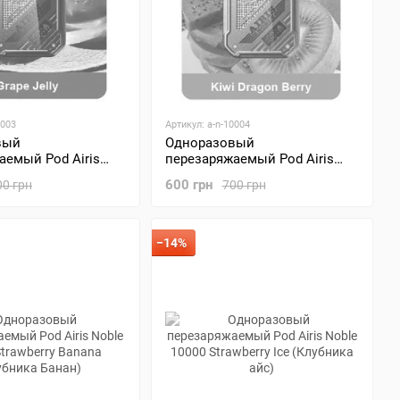
0003
Артикул: a-n-10004
вый
Одноразовый
аемый Pod Airis
перезаряжаемый Pod Airis
0 Grape Jelly
Noble 10000 Kiwi Dragon Berry
600 грн
00 грн
700 грн
ное желе)
(Киви, Драконий Фрукт Ягода)
−14%