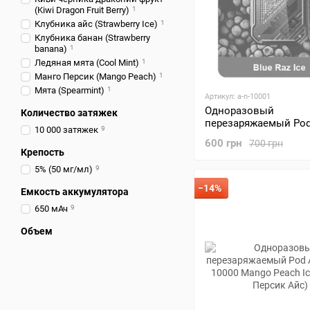
(Kiwi Dragon Fruit Berry)
1
Клубника айс (Strawberry Ice)
1
Клубника банан (Strawberry
banana)
1
Ледяная мята (Cool Mint)
1
Манго Персик (Mango Peach)
1
Мята (Spearmint)
1
Артикул: a-n-10001
Одноразовый
Количество затяжек
перезаряжаемый Pod 
10 000 затяжек
9
Noble 10000 Blue Razz
600 грн
700 грн
(Синяя Малина Айс)
Крепость
5% (50 мг/мл)
9
−14%
Емкость аккумулятора
650 мАч
9
Объем