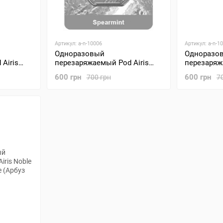
Артикул: a-n-10006
Артикул: a-n-1
Одноразовый
Одноразо
Airis
перезаряжаемый Pod Airis
перезаряж
ach Ice
Noble 10000 Spearmint
Noble 1000
600 грн
600 грн
700 грн
7
(Ментол)
(Клубника