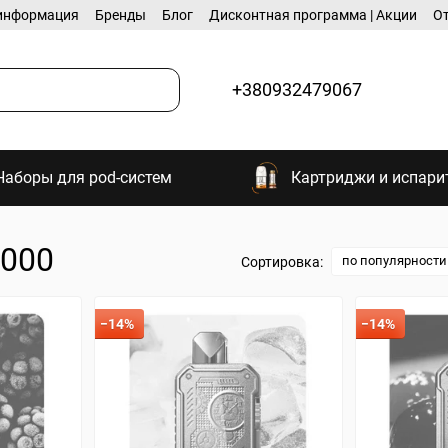
информация
Бренды
Блог
Дисконтная программа | Акции
О
+380932479067
Наборы для pod-систем
Картриджи и испари
0000
по популярности
Сортировка:
−14%
−14%