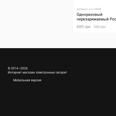
Артикул: a-n-10009
Одноразовый
перезаряжаемый Pod 
Noble 10000 Watermel
600 грн
700 грн
(Арбуз Айс)
© 2014—2026
Интернет магазин электронных сигарет
Мобильная версия