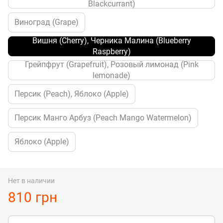
Blackcurrant)
Виноград (Grape)
Вишня (Cherry), Черника Малина (Blueberry
Raspberry)
Грейпфрут (Grapefruit), Розовый лимонад (Pink
lemonade)
Персик (Peach), Яблоко (Apple)
Персик Манго Арбуз (Peach Mango Watermelon)
Яблоко (Apple)
Нет в наличии
810 грн