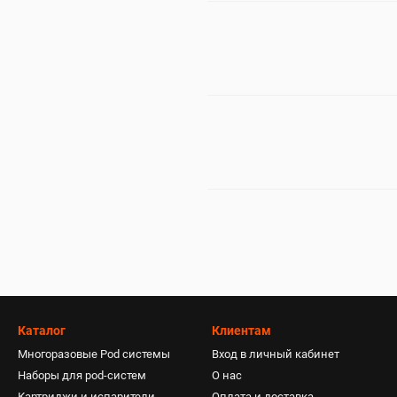
Каталог
Клиентам
Многоразовые Pod системы
Вход в личный кабинет
Наборы для pod-систем
О нас
Картриджи и испарители
Оплата и доставка