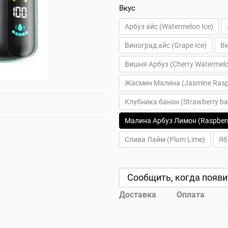
Вкус
Арбуз айс (Watermelon Ice)
Виноград айс (Grape Ice)
Ви
Вишня Арбуз (Cherry Watermel
Жасмин Малина (Jasmine Rasp
Клубника банан (Strawberry b
Малина Арбуз Лимон (Raspber
Слива Лайм (Plum Lime)
Яб
Сообщить, когда появи
Доставка
Оплата