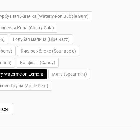
Арбузная Жвачка (Watermelon Bubble Gum)
шневая Кола (Cherry Cola)
on)
Голубая малина (Blue Razz)
berry)
Кислое яблоко (Sour apple)
anana)
Конфеты (Candy)
ry Watermelon Lemon)
Мята (Spearmint)
локо Груша (Apple Pear)
тся