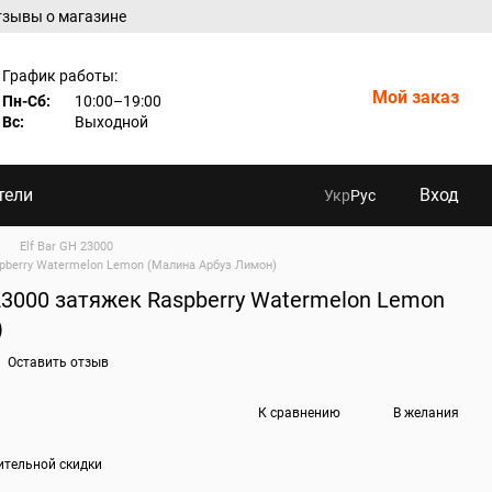
тзывы о магазине
График работы:
Мой заказ
Пн-Сб:
10:00–19:00
Вс:
Выходной
тели
Вход
Укр
Рус
Elf Bar GH 23000
spberry Watermelon Lemon (Малина Арбуз Лимон)
23000 затяжек Raspberry Watermelon Lemon
)
Оставить отзыв
К сравнению
В желания
ительной скидки