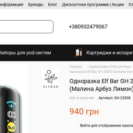
информация
Бренды
Блог
Дисконтная программа | Акции
О
+380932479067
Наборы для pod-систем
Картриджи и испари
Главная
Одноразовые Pod системы
Одноразка Elf Bar GH 23000 затяжек Ra
Одноразка Elf Bar GH 
(Малина Арбуз Лимон
Нет в наличии
Артикул: GH-23008
940 грн
Войти
для отображения накоп
%