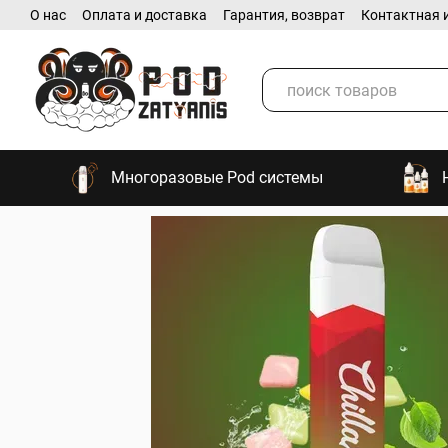
О нас
Оплата и доставка
Гарантия, возврат
Контактная 
Перейти к основному контенту
Многоразовые Pod системы