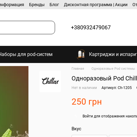
информация
Бренды
Блог
Дисконтная программа | Акции
О
+380932479067
Наборы для pod-систем
Картриджи и испари
Главная
Одноразовые Pod системы
Одноразовый Pod Chil
Нет в наличии
Артикул: Ch-1205
250 грн
Войти
для отображения накоп
%
Вкус