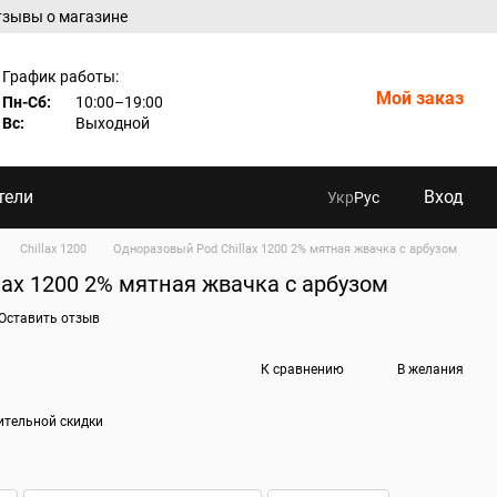
тзывы о магазине
График работы:
Мой заказ
Пн-Сб:
10:00–19:00
Вс:
Выходной
тели
Вход
Укр
Рус
Chillax 1200
Одноразовый Pod Chillax 1200 2% мятная жвачка с арбузом
lax 1200 2% мятная жвачка с арбузом
Оставить отзыв
К сравнению
В желания
ительной скидки