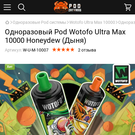
Одноразовые Pod системы
Wotofo Ultra Max 10000
Однораз
Одноразовый Pod Wotofo Ultra Max
10000 Honeydew (Дыня)
Артикул:
W-U-M-10007
2 отзыва
Хит